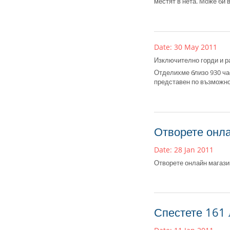
местят в нета
. Може би 
Date: 30 May 2011
Изключително горди и р
Отделихме близо 930 ча
представен по възможно
Отворете онла
Date: 28 Jan 2011
Отворете онлайн магази
Спестете 161 