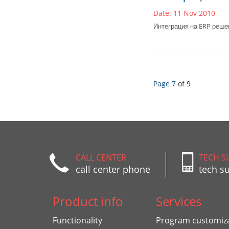
Date: 11 Nov 2010
Интеграция на ERP реш
Page 7
of 9
CALL CENTER
TECH S
call center phone
tech s
Product info
Services
Functionality
Program customiz