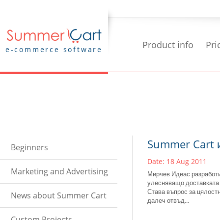
Product info
Pri
e-commerce software
Summer Cart и
Beginners
Date: 18 Aug 2011
Marketing and Advertising
Мирчев Идеас разработи
улесняващо доставката н
Става въпрос за цялостн
News about Summer Cart
далеч отвъд...
Custom Projects